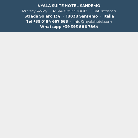
NYALA SUITE HOTEL SANREMO
Privacy Policy
・ P.IVA 00515530012 ・
Dati societari
Strada Solaro 134 ・ 18038 Sanremo ・ Italia
Tel +39 0184 667 668
・
info@nyalahotel.com
Whatsapp +39 393 886 7864