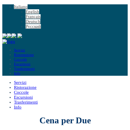
Italiano
English
Français
Deutsch
Русский
Servizi
Ristorazione
Coccole
Escursioni
Trasferimenti
Info
Servizi
Ristorazione
Coccole
Escursioni
Trasferimenti
Info
Cena per Due