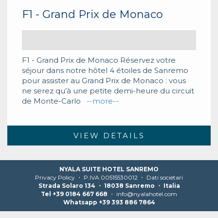
F1 - Grand Prix de Monaco
F1 - Grand Prix de Monaco Réservez votre
séjour dans notre hôtel 4 étoiles de Sanremo
pour assister au Grand Prix de Monaco : vous
ne serez qu’à une petite demi-heure du circuit
de Monte-Carlo
--more--
VIEW DETAILS
NYALA SUITE HOTEL SANREMO
Privacy Policy
・ P.IVA 00515530012 ・
Dati societari
Strada Solaro 134 ・ 18038 Sanremo ・ Italia
Tel +39 0184 667 668
・
info@nyalahotel.com
Whatsapp +39 393 886 7864